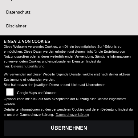
Datenschutz
Disclaimer
Barrierefreiheit
EINSATZ VON COOKIES
Diese Webseite verwendet Cookies, um Dir ein bestmögliches Surf-Erlebnis zu
ermöglichen. Diese Daten werden erhoben und dienen nicht für die Erstellung von
Nutzungsprofilen oder anderer weiterführender Verwendung. Sämtliche Informationen
Öffnungszeiten
zu verwendeten Cookies und eingebundenen Diensten findest du
hier:
Datenschutzerklärung
Wir verwenden auf dieser Website folgende Dienste, welche erst nach deiner aktiven
Montag:
geschlossen
Zustimmung eingebunden werden.
Dienstag:
11:00 - 18:00
Bitte hake dazu den jeweiligen Dienst an und klicke auf Übernehmen:
Mittwoch:
11:00 - 18:00
Google Maps und Youtube
Donnerstag:
11:00 - 18:00
Optional kann mit Klick auf Alles akzeptieren der Nutzung aller Dienste zugestimmt
Freitag:
11:00 - 18:00
werden
Samstag:
10:00 - 14:00
Detailierte Informationen zu den verwendeten Cookies und deren Bedeutung findest du
in unserer Datenschutzerklärung:
Datenschutzerklärung
Sonntag:
geschlossen
ÜBERNEHMEN